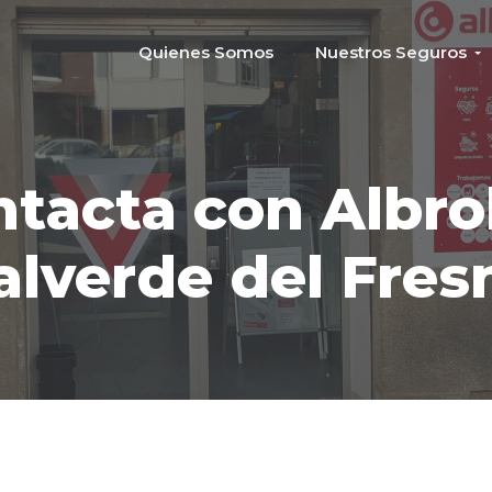
Quienes Somos
Nuestros Seguros
ntacta con Albro
alverde del Fres