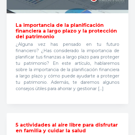
ó
p
n
n
r
a
p
i
La importancia de la planificación
financiera a largo plazo y la protección
r
n
del patrimonio
i
c
¿Alguna vez has pensado en tu futuro
n
i
financiero? ¿Has considerado la importancia de
c
p
planificar tus finanzas a largo plazo para proteger
tu patrimonio? En este artículo, hablaremos
i
a
sobre la importancia de la planificación financiera
p
l
a largo plazo y cómo puede ayudarte a proteger
a
tu patrimonio. Además, te daremos algunos
l
consejos útiles para ahorrar y gestionar […]
5 actividades al aire libre para disfrutar
en familia y cuidar la salud